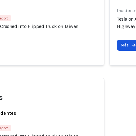
Incident
eport
Tesla on
 Crashed into Flipped Truck on Taiwan
Highway
Más
s
identes
eport