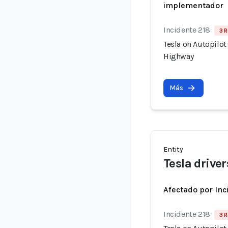
implementador
Incidente 218
3 R
Tesla on Autopilot
Highway
Más
Entity
Tesla driver
Afectado por Inc
Incidente 218
3 R