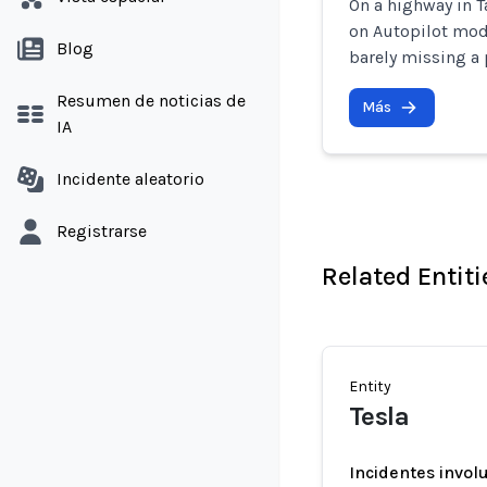
On a highway in T
on Autopilot mode
Blog
barely missing a 
Resumen de noticias de
Más
IA
Incidente aleatorio
Registrarse
Related Entiti
Entity
Tesla
Incidentes invol