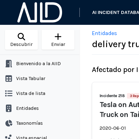
AI INCIDENT DATAB
Entidades
delivery tr
Descubrir
Enviar
Bienvenido a la AIID
Afectado por 
Vista Tabular
Vista de lista
Incidente 218
3 Rep
Tesla on Au
Entidades
Truck on T
Taxonomías
2020-06-01
Vista espacial