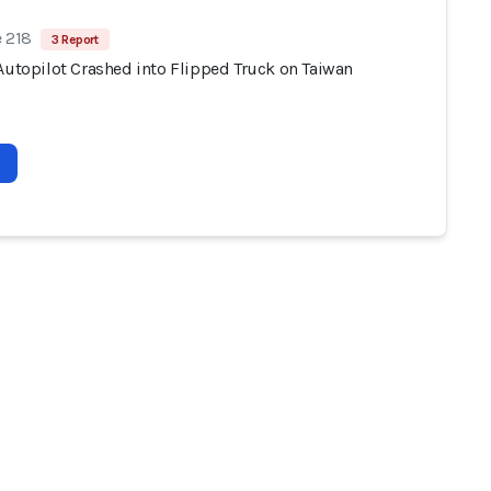
e 218
3 Report
 Autopilot Crashed into Flipped Truck on Taiwan