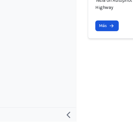
Tesla on Autopilot
Highway
Más