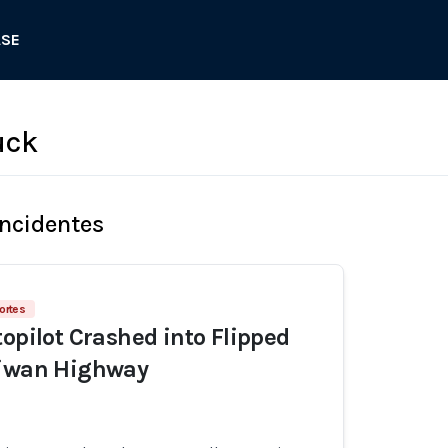
ASE
uck
Incidentes
ortes
topilot Crashed into Flipped
aiwan Highway