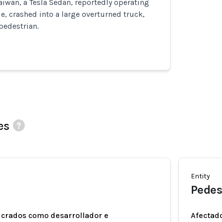
aiwan, a Tesla Sedan, reportedly operating
, crashed into a large overturned truck,
pedestrian.
es
Entity
Pedes
ucrados como desarrollador e
Afectado