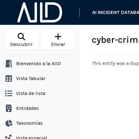
AI INCIDENT DATAB
cyber-crim
Descubrir
Enviar
This entity was a dup
Bienvenido a la AIID
Vista Tabular
Vista de lista
Entidades
Taxonomías
Vista espacial