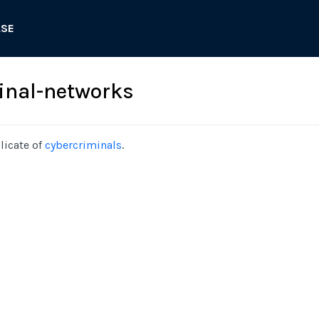
ASE
inal-networks
licate of
cybercriminals
.